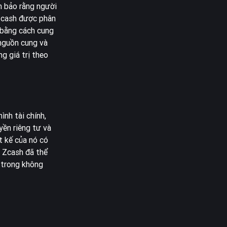
m bảo rằng người
 Zcash được phân
 bằng cách cung
 nguồn cung và
g giá trị theo
ình tài chính,
yền riêng tư và
t kế của nó có
, Zcash đã thể
ý trong không