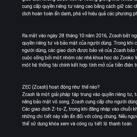
cung cấp quyền riêng tư nâng cao bằng cách giữ các ch
dịch hoàn toàn ẩn danh, phá vỡ hiệu quả các phương ph
Ra mắt vào ngày 28 tháng 10 năm 2016, Zcash bắt nguồ
quyền riêng tư và bảo mật của người dùng. Trong khi cá
người dùng, các giao dịch được bảo vệ của Zcash bảo 
cuộc sống bởi một nhóm các nhà khoa học do Zooko W
một hệ thống tài chính kết hợp tính mở của tiền điện 
ZEC (Zcash) hoạt động như thế nào?
Zcash là một giải pháp tập trung vào quyền riêng tư, 
năng bảo mật vô song. Zcash cung cấp cho người dùng lựa
Các giao dịch Z-to-Z, trong khi đăng nhập vào chuỗi kh
những chi tiết này vẫn ẩn đối với công chúng. Nếu ngư
thể sử dụng khóa xem và công cụ tiết lộ thanh toán.