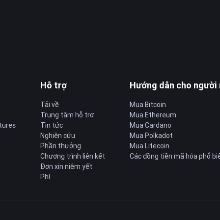
Hỗ trợ
Hướng dẫn cho người
Tải về
Mua Bitcoin
Trung tâm hỗ trợ
Mua Ethereum
tures
Tin tức
Mua Cardano
Nghiên cứu
Mua Polkadot
Phần thưởng
Mua Litecoin
Chương trình liên kết
Các đồng tiền mã hóa phổ bi
Đơn xin niêm yết
Phí