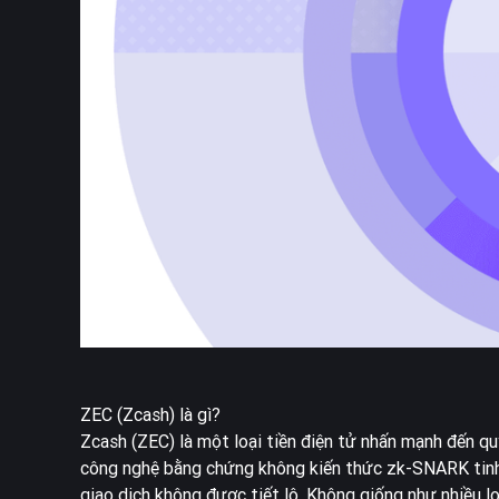
ZEC (Zcash) là gì?
Zcash (ZEC) là một loại tiền điện tử nhấn mạnh đến quy
công nghệ bằng chứng không kiến thức zk-SNARK tinh v
giao dịch không được tiết lộ. Không giống như nhiều l