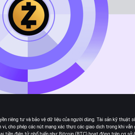
ền riêng tư và bảo vệ dữ liệu của người dùng. Tài sản kỹ thuật s
i, cho phép các nút mạng xác thực các giao dịch trong khi vẫn g
oại tiền điện tử phổ biến như
Bitcoin
(BTC) hoạt động trên cơ sở 