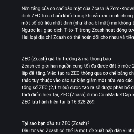
Nền tảng của cơ chế bảo mật của Zcash là Zero-Know
dịch ZEC trên chuỗi khối trong khi vẫn xác minh chún
một số dữ liệu nhất định (như khóa bí mật) mà không t
Ngược lại, giao dịch T-to-T trong Zcash hoạt động tươn
Hai loại địa chỉ Zcash có thể hoán đổi cho nhau và tiề
ZEC (Zcash) giá thị trường & mã thông báo
Zcash có giới hạn nguồn cung tối đa được đặt ở mức 
lập để tăng. Việc tạo ra ZEC thông qua cơ chế bằng c
thác tùy thuộc vào các sự kiện giảm một nửa vào các k
tổng số ZEC (2,1 triệu) được tạo ra sẽ được phân bổ c
thời điểm hiện tại, ZEC (Zcash) được CoinMarketCap x
ZEC lưu hành hiện tại là 16.328.269.
Tại sao bạn đầu tư ZEC (Zcash)?
Đầu tư vào Zcash có thể là một đề xuất hấp dẫn vì nhi