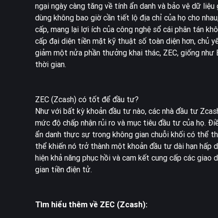
ngại ngày càng tăng về tính ẩn danh và bảo vệ dữ liệ
dùng không bao giờ cần tiết lộ địa chỉ của họ cho nha
cấp, mang lại lợi ích của công nghệ sổ cái phân tán 
cấp đại diện tiền mặt kỹ thuật số toàn diện hơn, chủ y
giảm một nửa phần thưởng khai thác, ZEC, giống như Bi
thời gian.
ZEC (Zcash) có tốt để đầu tư?
Như với bất kỳ khoản đầu tư nào, các nhà đầu tư Zcash 
mức độ chấp nhận rủi ro và mục tiêu đầu tư của họ. Điề
ẩn danh thực sự trong không gian chuỗi khối có thể th
thể khiến nó trở thành một khoản đầu tư dài hạn hấp dẫ
hiện khả năng phục hồi và cam kết cung cấp các giao d
gian tiền điện tử.
Tìm hiểu thêm về ZEC (Zcash):