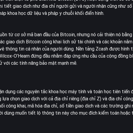
i tiết giao dịch như địa chỉ người gửi và người nhận cũng như số
áp khoa học dữ liệu và pháp y chuỗi khối điển hình.
n từ cơ sở mã ban đầu của Bitcoin, nhưng nó cải thiện nó bằng 
c giao dịch Bitcoin công khai lịch sử tài chính và các khoản nắm 
vệ thông tin cá nhân của người dùng. Nền tảng Zcash được hình 
ilcox-O’Hearn đứng đầu nhằm đáp ứng nhu cầu của cộng đồng bl
tử với các tính năng bảo mật mạnh mẽ.
tận dụng các nguyên tắc khoa học máy tính và toán học tiên tiến 
 chọn giao dịch với cả địa chỉ riêng (địa chỉ Z) và địa chỉ công 
ối công khai, mã hóa địa chỉ, số tiền giao dịch và các trường ghi
ời dùng muốn tiết lộ thông tin này cho mục đích kiểm toán hoặc t