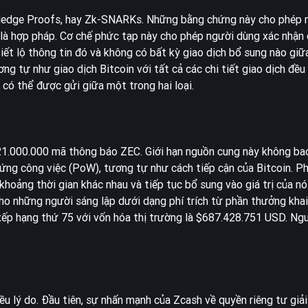
ledge Proofs, hay Zk-SNARKs. Những bằng chứng này cho phép 
g là hợp pháp. Cơ chế phức tạp này cho phép người dùng xác nhận
iết lộ thông tin đó và không có bất kỳ giao dịch bổ sung nào giữ
g tự như giao dịch Bitcoin với tất cả các chi tiết giao dịch đều
n có thể được gửi giữa một trong hai loại.
21.000.000 mã thông báo ZEC. Giới hạn nguồn cung này không bao
hứng công việc (PoW), tương tự như cách tiếp cận của Bitcoin. P
hoảng thời gian khác nhau và tiếp tục bổ sung vào giá trị của n
ho những người sáng lập dưới dạng phí trích từ phần thưởng khai
ếp hạng thứ 75 với vốn hóa thị trường là $687.428.751 USD. Ng
ều lý do. Đầu tiên, sự nhấn mạnh của Zcash về quyền riêng tư giải