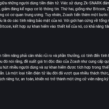
u giữa những người dùng tiền điện tử. Việc sử dụng Zk-SNARK đả
u, giảm đáng kể nguy cơ lộ thông tin. Thứ hai, giống như Bitcoin,
không có cơ quan trung ương. Tuy nhiên, Zcash tiến thêm một bước
ếu là do các tính năng bảo mật của nó. Với giới hạn cứng về tổng
tcoin, kết hợp sự khan hiếm vào thiết kế của nó, có khả năng tăn
tiềm năng phải cân nhắc rủi ro và phần thưởng, có tính đến tình h
u đó nói rằng, đề xuất giá trị độc đáo của Zcash như cung cấp qu
u hút nhiều người dùng và sự khan hiếm được tích hợp trong thiế
n. Là một loại tiền điện tử lâu đời đã vượt qua nhiều thách thức
ịch riêng tư, an toàn, khiến nó trở thành một ứng cử viên nặng k