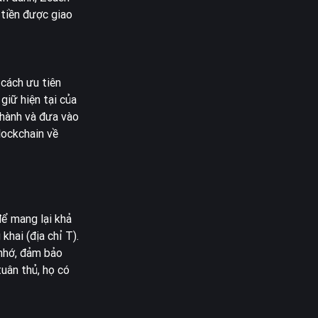
 tiền được giao
cách ưu tiên
giữ hiện tại của
thành và đưa vào
ockchain về
để mang lại khả
khai (địa chỉ T).
 nhớ, đảm bảo
uân thủ, họ có