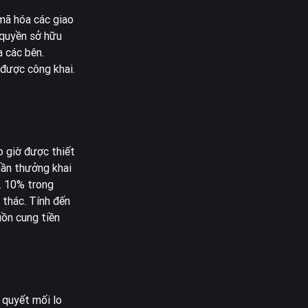
mã hóa các giao
 quyền sở hữu
a các bên.
 được công khai.
 giờ được thiết
hần thưởng khai
ó. 10% trong
 thác. Tính đến
uồn cung tiền
 quyết mối lo