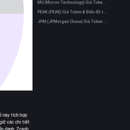
MU (Micron Technology) Giá Token & Biểu đồ trực tiếp mới nhất
PEAK (PEAK) Giá Token & Biểu đồ trực tiếp mới nhất
JPM (JPMorgan Chase) Giá Token & Biểu đồ trực tiếp mới nhất
ố này tích hợp
iữ các chi tiết
ẩn danh, Zcash