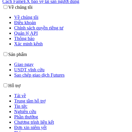
Cách FameEX bảo vệ tài sản người dùng
Về chúng tôi
Về chúng tôi
Điều khoản
Chính sách quyền riêng tư
Quản lý API
Thông báo
Xác minh kênh
Sản phẩm
Giao ngay
USDT vĩnh cửu
Sao chép giao dịch Futures
Hỗ trợ
Tải về
Trung tâm hỗ trợ
Tin tức
Nghiên cứu
Phần thưởng
Chương trình liên kết
Đơn xin niêm yết