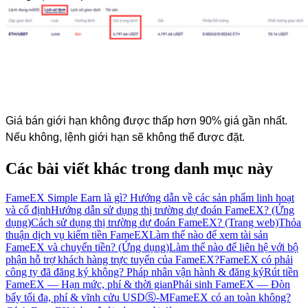
Giá bán giới hạn không được thấp hơn 90% giá gần nhất. 
Nếu không, lệnh giới hạn sẽ không thể được đặt.
Các bài viết khác trong danh mục này
FameEX Simple Earn là gì? Hướng dẫn về các sản phẩm linh hoạt
và cố định
Hướng dẫn sử dụng thị trường dự đoán FameEX? (Ứng
dụng)
Cách sử dụng thị trường dự đoán FameEX? (Trang web)
Thỏa
thuận dịch vụ kiếm tiền FameEX
Làm thế nào để xem tài sản
FameEX và chuyển tiền? (Ứng dụng)
Làm thế nào để liên hệ với bộ
phận hỗ trợ khách hàng trực tuyến của FameEX?
FameEX có phải
công ty đã đăng ký không? Pháp nhân vận hành & đăng ký
Rút tiền
FameEX — Hạn mức, phí & thời gian
Phái sinh FameEX — Đòn
bẩy tối đa, phí & vĩnh cửu USDⓈ-M
FameEX có an toàn không?