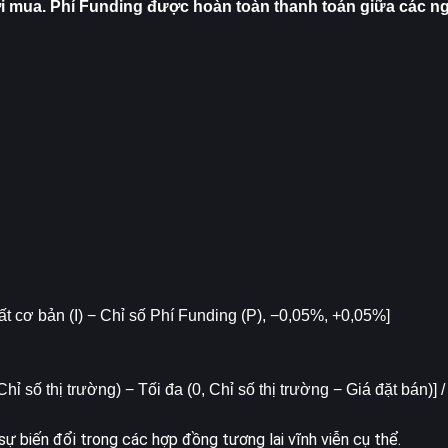
i mua. Phí Funding được hoàn toàn thanh toán giữa các ng
ất cơ bản (I) − Chỉ số Phí Funding (P), −0,05%, +0,05%]
ỉ số thị trường) − Tối đa (0, Chỉ số thị trường − Giá đặt bán)] / 
sự biến đổi trong các hợp đồng tương lai vĩnh viễn cụ thể.