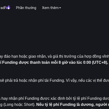
radFi
Phần thưởng
Xem thêm
đáo hạn hoặc giao nhận, và giá thị trường của hợp đồng vĩn
í Funding được thanh toán mỗi 8 giờ vào lúc 0:00 (UTC+8), 
ẽ phải trả hoặc nhận phí tài Funding. Vì vậy, nếu các vị thế đư
ả hay nhận phí Funding được xác định bởi tỷ lệ phí Funding dư
g (Long hoặc Short). 
Nếu tỷ lệ phí Funding là dương, người 