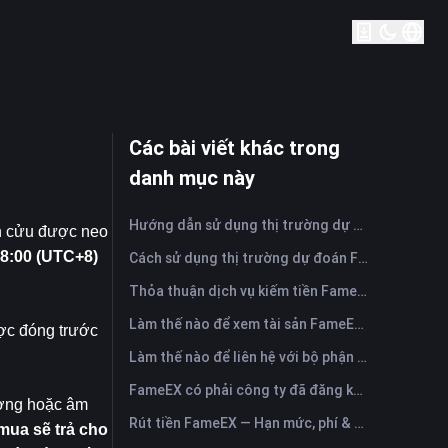
Các bài viết khác trong
danh mục này
Hướng dẫn sử dụng thị trường dự đoán FameEX? (Ứng dụng)
h cửu được neo 
8:00 (UTC+8) 
Cách sử dụng thị trường dự đoán FameEX? (Trang web)
Thỏa thuận dịch vụ kiếm tiền FameEX
Làm thế nào để xem tài sản FameEX và chuyển tiền? (Ứng dụng)
ợc đóng trước 
Làm thế nào để liên hệ với bộ phận hỗ trợ khách hàng trực tuyến của FameEX?
FameEX có phải công ty đã đăng ký không? Pháp nhân vận hành & đăng ký
ơng hoặc âm 
Rút tiền FameEX — Hạn mức, phí & thời gian
mua sẽ trả cho 