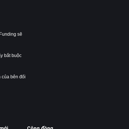
Funding sẽ 
y bắt buộc 
 của bên đối 
 mới
Cộng đồng