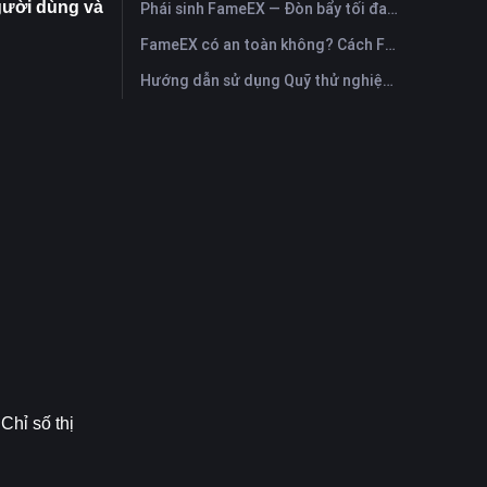
ười dùng và 
Phái sinh FameEX — Đòn bẩy tối đa, phí & vĩnh cửu USDⓈ-M
FameEX có an toàn không? Cách FameEX bảo vệ tài sản người dùng
Hướng dẫn sử dụng Quỹ thử nghiệm FameEX Futures Trial Fund Plus?
Chỉ số thị 