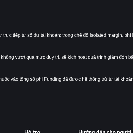
trực tiếp từ số dư tài khoản; trong chế độ Isolated margin, phí 
hông vượt quá mức duy trì, sẽ kích hoạt quá trình giảm đòn bẩ
huộc vào tổng số phí Funding đã được hệ thống trừ từ tài khoản
Hỗ trợ
Hướng dẫn cho người