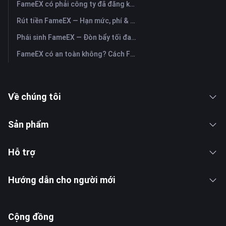
FameEX có phải công ty đã đăng ký không? Pháp nhân vận hành & đăng ký
Rút tiền FameEX — Hạn mức, phí & thời gian
Phái sinh FameEX — Đòn bẩy tối đa, phí & vĩnh cửu USDⓈ-M
FameEX có an toàn không? Cách FameEX bảo vệ tài sản người dùng
Về chúng tôi
Sản phẩm
Hỗ trợ
Hướng dẫn cho người mới
Cộng đồng