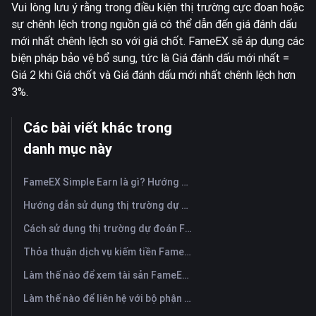
Vui lòng lưu ý rằng trong điều kiện thị trường cực đoan hoặc
sự chênh lệch trong nguồn giá có thể dẫn đến giá đánh dấu
mới nhất chênh lệch so với giá chốt. FameEX sẽ áp dụng các
biện pháp bảo vệ bổ sung, tức là Giá đánh dấu mới nhất =
Giá 2 khi Giá chốt và Giá đánh dấu mới nhất chênh lệch hơn
3%.
Các bài viết khác trong
danh mục này
FameEX Simple Earn là gì? Hướng dẫn về các sản phẩm linh hoạt và cố định
Hướng dẫn sử dụng thị trường dự đoán FameEX? (Ứng dụng)
Cách sử dụng thị trường dự đoán FameEX? (Trang web)
Thỏa thuận dịch vụ kiếm tiền FameEX
Làm thế nào để xem tài sản FameEX và chuyển tiền? (Ứng dụng)
Làm thế nào để liên hệ với bộ phận hỗ trợ khách hàng trực tuyến của FameEX?