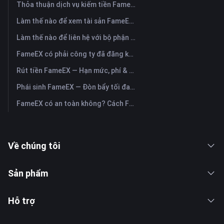
Thỏa thuận dịch vụ kiếm tiền FameEX
Làm thế nào để xem tài sản FameEX và chuyển tiền? (Ứng dụng)
Làm thế nào để liên hệ với bộ phận hỗ trợ khách hàng trực tuyến của FameEX?
FameEX có phải công ty đã đăng ký không? Pháp nhân vận hành & đăng ký
Rút tiền FameEX — Hạn mức, phí & thời gian
Phái sinh FameEX — Đòn bẩy tối đa, phí & vĩnh cửu USDⓈ-M
FameEX có an toàn không? Cách FameEX bảo vệ tài sản người dùng
Về chúng tôi
Sản phẩm
Hỗ trợ