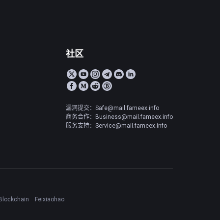
社区
漏洞提交：Safe@mail.fameex.info
商务合作：Business@mail.fameex.info
服务支持：Service@mail.fameex.info
Blockchain
Feixiaohao