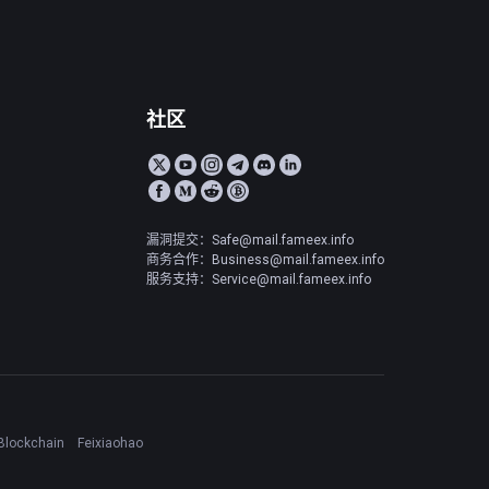
社区
漏洞提交：Safe@mail.fameex.info
商务合作：Business@mail.fameex.info
服务支持：Service@mail.fameex.info
Blockchain
Feixiaohao