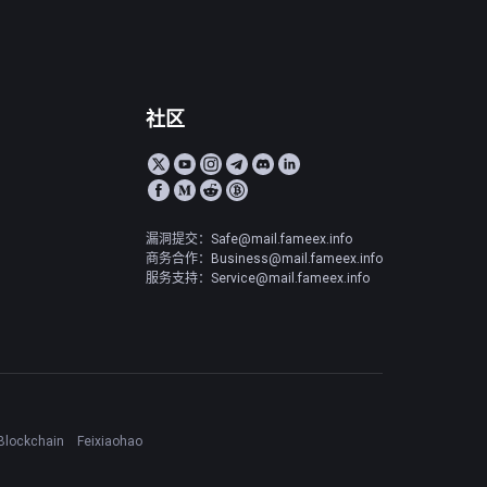
社区
漏洞提交：Safe@mail.fameex.info
商务合作：Business@mail.fameex.info
服务支持：Service@mail.fameex.info
Blockchain
Feixiaohao