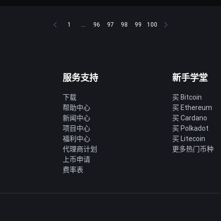
1
...
96
97
98
99
100
服务支持
新手学堂
下载
买 Bitcoin
帮助中心
买 Ethereum
新闻中心
买 Cardano
项目中心
买 Polkadot
福利中心
买 Litecoin
代理商计划
更多热门币种
上币申请
费率表