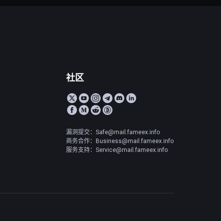
社区
漏洞提交：Safe@mail.fameex.info
商务合作：Business@mail.fameex.info
服务支持：Service@mail.fameex.info