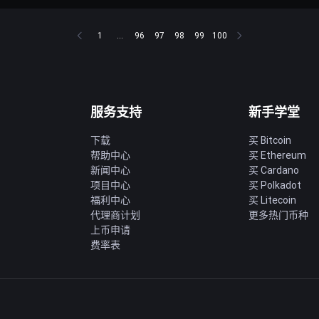
1
...
96
97
98
99
100
服务支持
新手学堂
下载
买 Bitcoin
帮助中心
买 Ethereum
新闻中心
买 Cardano
项目中心
买 Polkadot
福利中心
买 Litecoin
代理商计划
更多热门币种
上币申请
费率表