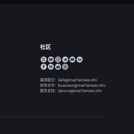
社区
漏洞提交：Safe@mail.fameex.info
商务合作：Business@mail.fameex.info
服务支持：Service@mail.fameex.info