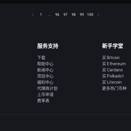
1
...
96
97
98
99
100
服务支持
新手学堂
下载
买 Bitcoin
帮助中心
买 Ethereum
新闻中心
买 Cardano
项目中心
买 Polkadot
福利中心
买 Litecoin
代理商计划
更多热门币种
上币申请
费率表