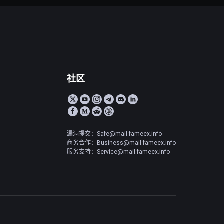
社区
漏洞提交：Safe@mail.fameex.info
商务合作：Business@mail.fameex.info
服务支持：Service@mail.fameex.info