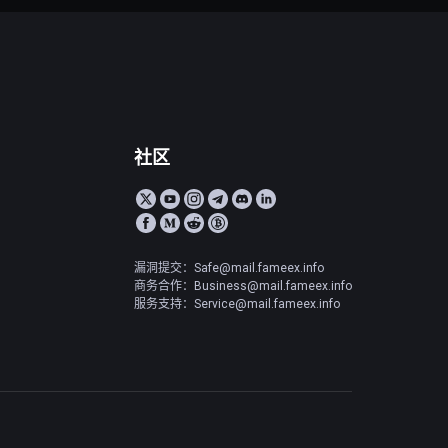
社区
漏洞提交：Safe@mail.fameex.info
商务合作：Business@mail.fameex.info
服务支持：Service@mail.fameex.info