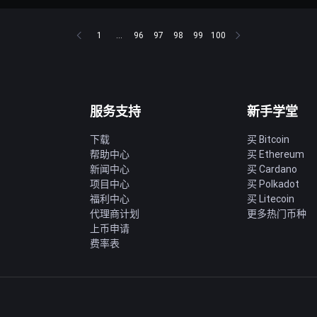
1
...
96
97
98
99
100
服务支持
新手学堂
下载
买 Bitcoin
帮助中心
买 Ethereum
新闻中心
买 Cardano
项目中心
买 Polkadot
福利中心
买 Litecoin
代理商计划
更多热门币种
上币申请
费率表