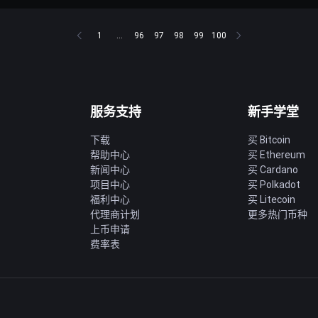
1
...
96
97
98
99
100
服务支持
新手学堂
下载
买 Bitcoin
帮助中心
买 Ethereum
新闻中心
买 Cardano
项目中心
买 Polkadot
福利中心
买 Litecoin
代理商计划
更多热门币种
上币申请
费率表