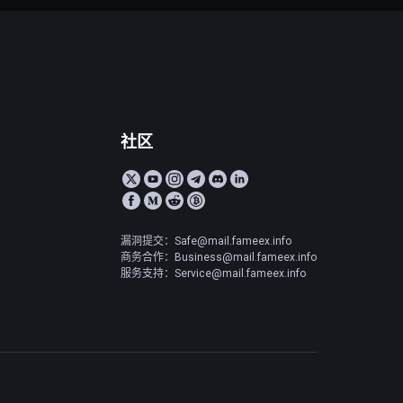
社区
漏洞提交：Safe@mail.fameex.info
商务合作：Business@mail.fameex.info
服务支持：Service@mail.fameex.info