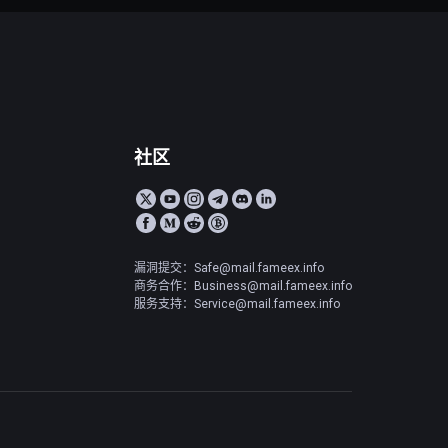
社区
漏洞提交：Safe@mail.fameex.info
商务合作：Business@mail.fameex.info
服务支持：Service@mail.fameex.info