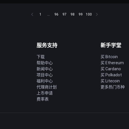
1
...
96
97
98
99
100
服务支持
新手学堂
下载
买 Bitcoin
帮助中心
买 Ethereum
新闻中心
买 Cardano
项目中心
买 Polkadot
福利中心
买 Litecoin
代理商计划
更多热门币种
上币申请
费率表