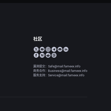
社区
漏洞提交：Safe@mail.fameex.info
商务合作：Business@mail.fameex.info
服务支持：Service@mail.fameex.info