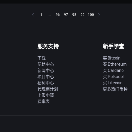
1
...
96
97
98
99
100
服务支持
新手学堂
下载
买 Bitcoin
帮助中心
买 Ethereum
新闻中心
买 Cardano
项目中心
买 Polkadot
福利中心
买 Litecoin
代理商计划
更多热门币种
上币申请
费率表