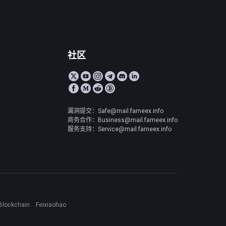
社区
漏洞提交：Safe@mail.fameex.info
商务合作：Business@mail.fameex.info
服务支持：Service@mail.fameex.info
Blockchain
Feixiaohao