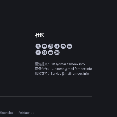
社区
漏洞提交：Safe@mail.fameex.info
商务合作：Business@mail.fameex.info
服务支持：Service@mail.fameex.info
Blockchain
Feixiaohao