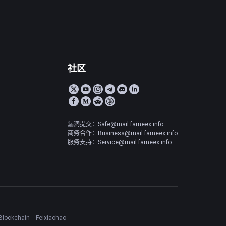
社区
漏洞提交：Safe@mail.fameex.info
商务合作：Business@mail.fameex.info
服务支持：Service@mail.fameex.info
Blockchain
Feixiaohao