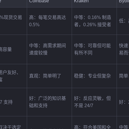
e
Coinbase
Kraken
Bybi
1%现货交易
高：每笔交易高达 
中等：0.16% 制造
低：高
0.5%
者，0.26% 接受者
中等：高需求期间
中等：可靠但可能
快速
高容量
速度较慢
有所不同
易而
用户友好、
直观：简单明了
稳健：专业但复杂
简单
富
好：广泛的知识基
好：反应灵敏，但
7 支持
好：
础和支持
不是 24/7
取决于选定
高：符合美国和全
中等