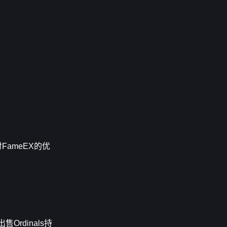
ameEX的优
rdinals持