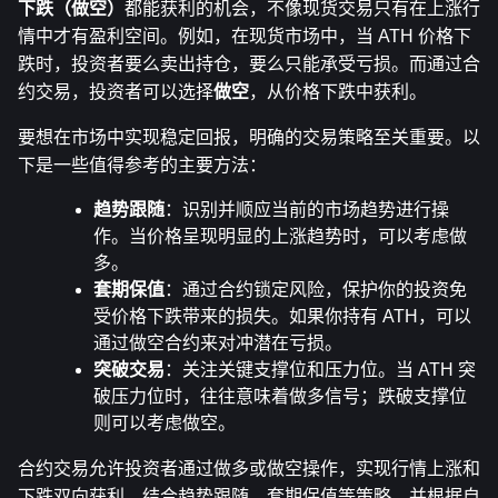
下跌（做空）
都能获利的机会，不像现货交易只有在上涨行
情中才有盈利空间。例如，在现货市场中，当 ATH 价格下
跌时，投资者要么卖出持仓，要么只能承受亏损。而通过合
约交易，投资者可以选择
做空
，从价格下跌中获利。
要想在市场中实现稳定回报，明确的交易策略至关重要。以
下是一些值得参考的主要方法：
趋势跟随
：识别并顺应当前的市场趋势进行操
作。当价格呈现明显的上涨趋势时，可以考虑做
多。
套期保值
：通过合约锁定风险，保护你的投资免
受价格下跌带来的损失。如果你持有 ATH，可以
通过做空合约来对冲潜在亏损。
突破交易
：关注关键支撑位和压力位。当 ATH 突
破压力位时，往往意味着做多信号；跌破支撑位
则可以考虑做空。
合约交易允许投资者通过做多或做空操作，实现行情上涨和
下跌双向获利。结合趋势跟随、套期保值等策略，并根据自