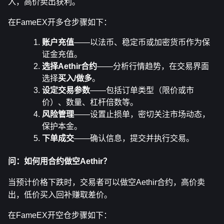
入，高价卖出获利。
在FameEX开多仓步骤如下：
账户充值
——以法币、稳定币或加密货币作为保
证金充值。
选择Aethir合约
——分析行情趋势，在交易界面
选择
买入/做多
。
设定交易参数
——包括订单类型（限价或市
价）、数量、杠杆倍数等。
风险管理
——设置止损单，密切关注市场动态，
保护本金。
下单成交
——确认信息，提交并执行交易。
问：如何用合约做空Aethir？
当预计价格下跌时，交易者可以做空Aethir合约，高价卖
出，低价买入回补赚取差价。
在FameEX开空仓步骤如下：