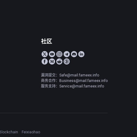
社区
漏洞提交：Safe@mail.fameex.info
商务合作：Business@mail.fameex.info
服务支持：Service@mail.fameex.info
Blockchain
Feixiaohao