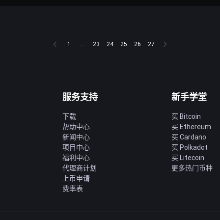
1
...
23
24
25
26
27
服务支持
新手学堂
下载
买 Bitcoin
帮助中心
买 Ethereum
新闻中心
买 Cardano
项目中心
买 Polkadot
福利中心
买 Litecoin
代理商计划
更多热门币种
上币申请
费率表