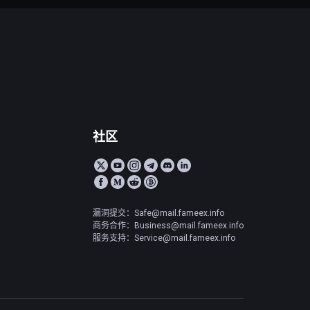
社区
漏洞提交：Safe@mail.fameex.info
商务合作：Business@mail.fameex.info
服务支持：Service@mail.fameex.info