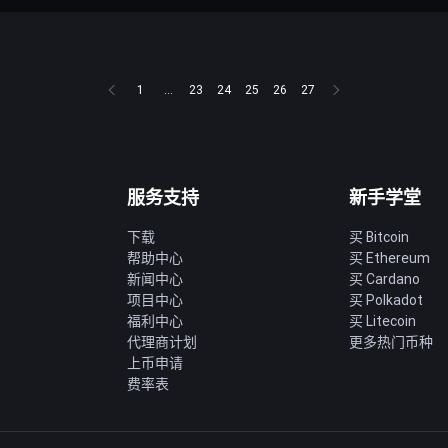
1
...
23
24
25
26
27
服务支持
新手学堂
下载
买 Bitcoin
帮助中心
买 Ethereum
新闻中心
买 Cardano
项目中心
买 Polkadot
福利中心
买 Litecoin
代理商计划
更多热门币种
上币申请
费率表