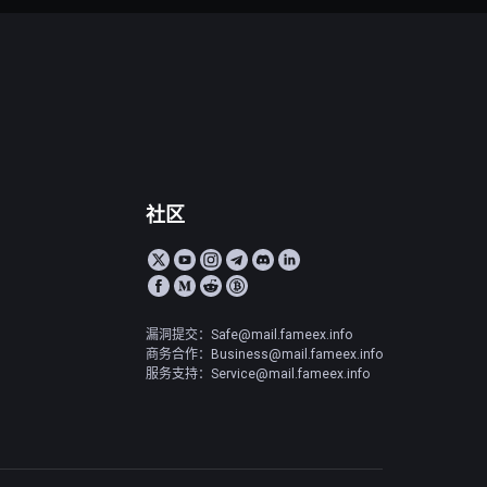
社区
漏洞提交：Safe@mail.fameex.info
商务合作：Business@mail.fameex.info
服务支持：Service@mail.fameex.info