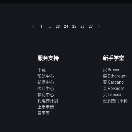
1
...
23
24
25
26
27
服务支持
新手学堂
下载
买 Bitcoin
帮助中心
买 Ethereum
新闻中心
买 Cardano
项目中心
买 Polkadot
福利中心
买 Litecoin
代理商计划
更多热门币种
上币申请
费率表