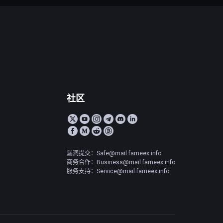
社区
漏洞提交：Safe@mail.fameex.info
商务合作：Business@mail.fameex.info
服务支持：Service@mail.fameex.info