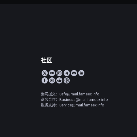
社区
漏洞提交：Safe@mail.fameex.info
商务合作：Business@mail.fameex.info
服务支持：Service@mail.fameex.info