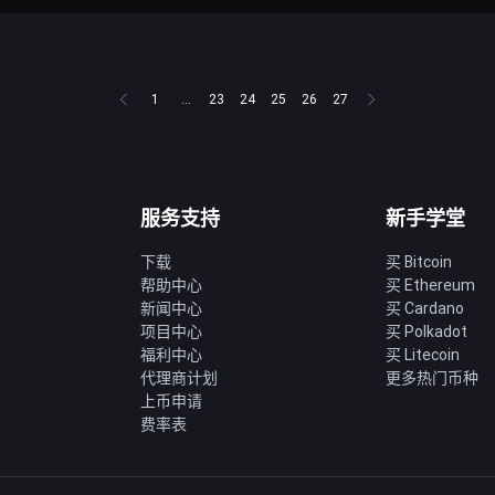
1
...
23
24
25
26
27
服务支持
新手学堂
下载
买 Bitcoin
帮助中心
买 Ethereum
新闻中心
买 Cardano
项目中心
买 Polkadot
福利中心
买 Litecoin
代理商计划
更多热门币种
上币申请
费率表