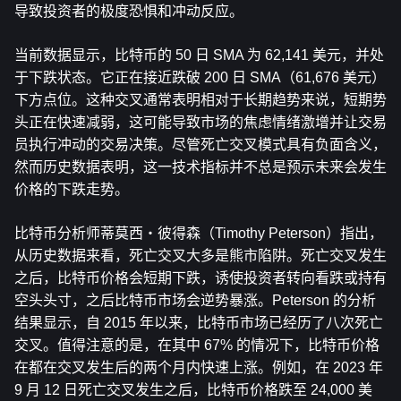
导致投资者的极度恐惧和冲动反应。
当前数据显示，比特币的 50 日 SMA 为 62,141 美元，并处
于下跌状态。它正在接近跌破 200 日 SMA（61,676 美元）
下方点位。这种交叉通常表明相对于长期趋势来说，短期势
头正在快速减弱，这可能导致市场的焦虑情绪激增并让交易
员执行冲动的交易决策。尽管死亡交叉模式具有负面含义，
然而历史数据表明，这一技术指标并不总是预示未来会发生
价格的下跌走势。
比特币分析师蒂莫西・彼得森（Timothy Peterson）指出，
从历史数据来看，死亡交叉大多是熊市陷阱。死亡交叉发生
之后，比特币价格会短期下跌，诱使投资者转向看跌或持有
空头头寸，之后比特币市场会逆势暴涨。Peterson 的分析
结果显示，自 2015 年以来，比特币市场已经历了八次死亡
交叉。值得注意的是，在其中 67% 的情况下，比特币价格
在都在交叉发生后的两个月内快速上涨。例如，在 2023 年 
9 月 12 日死亡交叉发生之后，比特币价格跌至 24,000 美