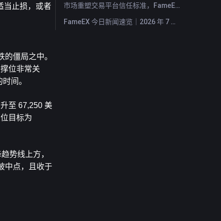
市场重塑交易平台信任标准，FameEX 以八年稳健运营持续服务全球用户
适当止损，或者
FameEX 今日新闻速览｜2026 年 7 月 28 日
看跌的僵局之中。
支撑位非常关
的时间。
67,250 美
力位目标为
降趋势线上方，
突破中点，且收于