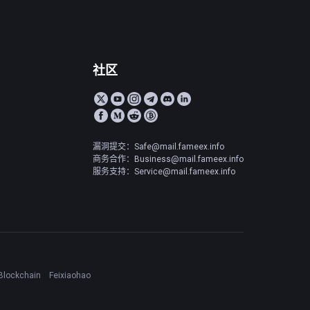
社区
漏洞提交：Safe@mail.fameex.info
商务合作：Business@mail.fameex.info
服务支持：Service@mail.fameex.info
Blockchain
Feixiaohao