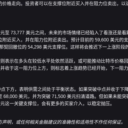
的价格走向。投资者可以在支撑位附近买入并在阻力位卖出，以
美元至 73,777 美元之间，未来的市场情绪已经陷入了看涨还是
近买入，并在阻力位附近卖出。预计目前的 59,600 美元的
斐波那契回撤位的 54,298 美元支撑位。这样将会推迟下一上涨阶段
，则表示在多头在较低水平处依然活跃，或可能推动比特币价格回升至 
破并收于这一阻力位上方，则标志着上涨趋势已经开始，下一阻
于中点下方，表明供需之间处于平衡状态。如果突破中点并收于下
,000 美元，并为突破 71,500 美元扫清道路。但如果未能
0 美元这一关键支撑位，会有更多的买家介入，以稳定抛压。
官方声明，或任何相关金融建议的准确性和适用性不作任何保证。