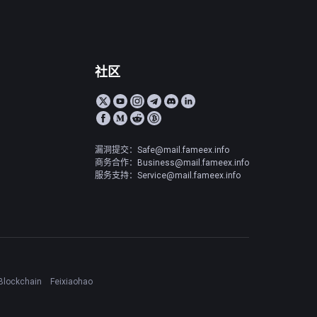
社区
漏洞提交：Safe@mail.fameex.info
商务合作：Business@mail.fameex.info
服务支持：Service@mail.fameex.info
Blockchain
Feixiaohao