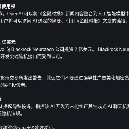
容使用权
战略合作，OpenAI 可以将《金融时报》新闻内容整合到人工智能模
GPT 用户将可以访问 AI 选定的摘要、引用《金融时报》文章的链
 2 亿美元
向 Blackrock Neurotech 公司投资 2 亿美元。 Blackrock Ne
者，因开发尖端脑机接口而受到认可。
有加密货币交易所发出警告，敦促它们不要通过误导性广告美化加密
以保护投资者。
诉
nAI 提起隐私投诉，指控该 AI 开发商未能纠正其生成式 AI 聊天机器人
欧盟隐私法规。
建议或FameEX官方观点。