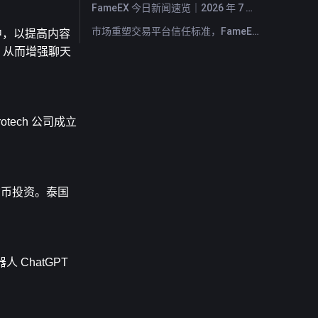
FameEX 今日新闻速览｜2026 年 7 月 29 日
市场重塑交易平台信任标准，FameEX 以八年稳健运营持续服务全球用户
型中，以提高内容
接，从而增强聊天
urotech 公司成立
货币投资。泰国
 ChatGPT 