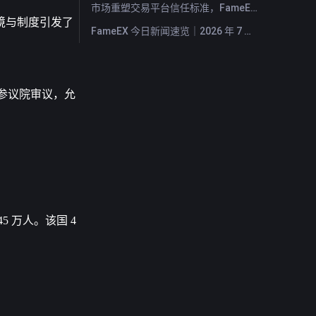
市场重塑交易平台信任标准，FameEX 以八年稳健运营持续服务全球用户
境与制度引发了
FameEX 今日新闻速览｜2026 年 7 月 28 日
交参议院审议，允
 万人。该国 4 