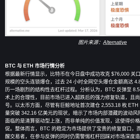
图片来源：
Alternative
BTC 与 ETH 市场行情分析
根据最新行情显示，比特币在今日盘中成功攻克 $76,000 
规模的空头连锁爆仓，过去 24 小时全网空头爆仓金额高达 4.
历一场剧烈的结构性去杠杆过程。分析认为，BTC 反弹至 8.5
术上的合理性，目前市场已进入超跌后的强力修复轨道，且尚
号。以太币方面，尽管有巨鲸地址首次建仓 2,553.18 枚 E
量突破 342.16 亿美元的现状，暗示了市场内部潜藏的波动风险。 
面临的是清算驱动型上涨，而非单纯的价值发现，这使得价格
促。整体而言，BTC 的稳定为市场提供了宝贵的修复窗口，而
醒交易者，在参与反弹的同时仍需警惕杠杆回踩对市场深度造