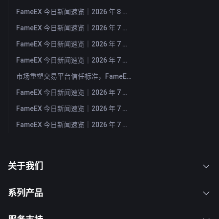
FameEX 今日新闻速览｜2026 年 8 月 3 日
FameEX 今日新闻速览｜2026 年 7 月 31 日
FameEX 今日新闻速览｜2026 年 7 月 30 日
FameEX 今日新闻速览｜2026 年 7 月 29 日
市场重塑交易平台信任标准，FameEX 以八年稳健运营持续服务全球用户
FameEX 今日新闻速览｜2026 年 7 月 28 日
FameEX 今日新闻速览｜2026 年 7 月 27 日
FameEX 今日新闻速览｜2026 年 7 月 24 日
关于我们
系列产品