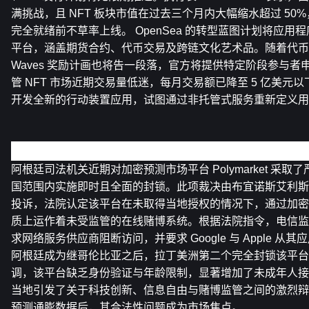
满挑战，且 NFT 板块市值在过去三个月内大幅缩水超过 5
完全就绪前不草率上线。 OpenSea 的转型蓝图计划将应用
平台，涵盖期货合约、代币交易及跨链文化艺术品。随着代币
Waves 奖励计画也将告一段落，官方将提供特定阶段参与
管 NFT 市场近期交易量低迷，每月交易额已降至 5 亿美元以下，
开发全新的行动装置应用，试图通过非托管式服务重新定义用
阿根廷司法部下令全面封锁预测平台 Polymarket
阿根廷司法机关近期对加密预测市场平台 Polymarket 采
国范围内实施即时且全面的封锁。此项裁决由布宜诺斯艾利斯市
投诉，法院认定该平台在未取得当地授权的情况下，通过加密
质上运作着未受监管的在线赌博系统。根据法院指令，电信监管
求网络服务供应商阻断访问，并要求 Google 与 Apple 
阿根廷成为继哥伦比亚之后，拉丁美洲第二个完全封锁该平台
调，该平台缺乏身份验证与年龄限制，显著增加了未成年人接
当地引发了关于科技创新、信息自由与赌博监管之间的激烈辩
预测通膨数据后，其合法性问题成为市场焦点。