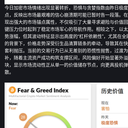
加密市场概览
今日加密市场情绪出现显著转折，恐惧与贪婪指数由昨日极度恐慌的
点，反映出市场最艰难的信心崩溃期可能已暂时告一段落。在
现出强大的市场锚点属性，不仅吸引了大量寻求避险与价值回
键压力位时起到了稳定市场军心的导航作用。相较之下，以太币
势涨幅，但其波动特征显示出高度的“杠杆依赖性”，尤其在全网合约
的背景下，价格走势深受衍生品清算链条的牵动，导致其在快
套利抛压。当前的交易行为已从无差别的恐慌性抛售，过渡为
补，随着主流资产成功构筑支撑区间，风险偏好开始显著外溢至 Pa
块，显示市场流动性正从单一的价值储存节点，向更具投机弹
散。