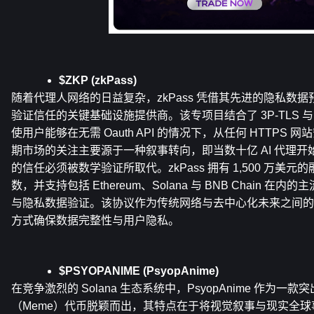
$ZKP (zkPass)
随着代理人网络的日益复杂，zkPass 凭借其先进的隐私数
验证信任的关键基础设施提供商。该专项目结合了 3P-TLS 
使用户能够在无需 Oauth API 的情况下，从任何 HTTPS
期市场的关注主要源于一种叙事转向，即当数十亿 AI 代理
的信任必须被数学验证所取代。zkPass 拥有 1,500 万美
数，并支持包括 Ethereum、Solana 与 BNB Chain 
与隐私数据验证。该协议作为传统网络与去中心化未来之间的
方式确保数据完整性与用户隐私。
$PSYOPANIME (PsyopAnime)
在竞争激烈的 Solana 生态系统中，PsyopAnime 作为一
（Meme）代币脱颖而出，其特点在于将视觉叙事与现实全