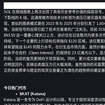
Solana 周线图表呈现探底信号预示市场结构转变
SOL 在周线图表上再次出现了具有历史参考价值的探底信号
下影线的 K 线，这通常被市场技术分析视为卖压已被买盘有
现，类似的图表模式曾在 2023 年与 2025 年分别引发了 1,​​6
情，当前信号的出现引起了技术交易者的广泛关注。目前 SOL
$93.50 这一重要心理关口上方，该价位在过去数月内曾多
持续，下一个主要的上行目标位将指向 $120 区域，该位置
将有望挑战 $145 的阻力水平。在衍生品市场方面，虽然价
前未平仓合约（Open Interest）仍保持在 23 亿美元以
阶段，当前的复苏更倾向于现货驱动。同时，累计成交量差值（
点明显回升，反映出卖盘压力已大幅消退。虽然强劲的买盘需
正的资金费率与稳定的现货交易量正为潜在的趋势转向奠定基
今日热门代币
$KAT (Katana)
Katana 是一条专为 DeFi 设计的公链，专注于提供深度