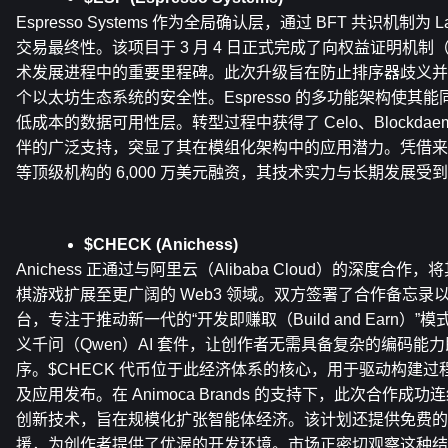
Espresso Systems 作为全局确认层，通过 BFT 共识机制为 
交易最终性。该项目于 3 月 4 日正式完成了向权益证明机制
术发展进程中的重要里程碑。此次升级旨在防止排序器歧义并
个以太坊生态系统的安全性。Espresso 的多功能架构使其
低成本的数据可用性层。转型过程中获得了 Celo、Blockdaemon
伴的广泛支持，突显了其在模组化架构中的应用潜力。凭借来自 a16z 和 
等顶级机构的 6,000 万美元融资，其技术实力与长期发展
$CHECK (Anichess)
Anichess 正通过与阿里云（Alibaba Cloud）的深度
棋游戏扩展至更广阔的 Web3 领域。双方签署了合作备忘录以开发
台，专注于推动新一代的“开发即赚取（Build and Earn）
义千问（Qwen）AI 套件，让创作者无需具备复杂的编码能
序。$CHECK 代币位于此经济体系的核心，用于驱动构建
及应用发布。在 Animoca Brands 的支持下，此次合作成功
创新技术，旨在规模化扩张智能体经济。该计划还提供免费的 
援，为创作者提供了优渥的开发环境。市场正密切观察这种结