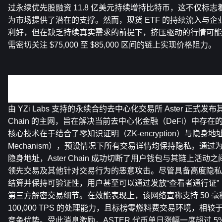
过永续优先股融资 11.8 亿美元持续增持比特币，这不仅标
为市场提供了潜在的支撑。然而，现货 ETF 的持续流入与
利好，但在缺乏持续真实需求的前提下，挤压驱动的行情可能
需密切关注 $75,000 至 $85,000 区间的链上实现价格阻力。
关键新闻重点：
Aster Chain 主网正式上线引入内建交易隐私机制
由 YZi Labs 支持的永续合约去中心化交易所 Aster 正式发布其专属 
Chain 的主网，旨在解决当前去中心化金融（DeFi）中存
核心技术在于结合了零知识证明（ZK-encryption）与隐身地址机制（S
Mechanism），预设情况下所有交易详情均保持隐私。通
隐身地址，Aster Chain 成功切断了用户钱包与其链上活
领先交易及其他针对交易行为的恶意攻击。尽管具备高度隐私
结算并保持可验证性，用户甚至可以通过发放“查看者通行证”（Vi
第三方解密交易细节。在效能表现上，该网络宣称支持 50 毫
100,000 TPS 的处理能力，且标榜零燃料费交易环境，相
竞争优势。受此消息激励，ASTER 代币单日涨幅一度超过 5%