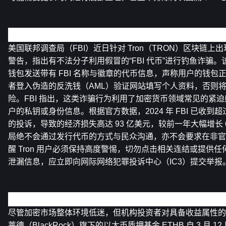
美国联邦调查局发布警告，警惕 Tron 链上假冒 FBI 代币诈骗
美国联邦调查局（FBI）近日针对 Tron（TRON）区块链
警告，指出有不法分子利用假冒的“FBI 代币”进行钓鱼诈骗
钱包发送带有 FBI 名称与徽章的代币信息，声称用户的钱包正
者登入伪造的反洗钱（AML）验证网站填写个人资料，否则
险。FBI 指出，这类诈骗行为利用了加密货币领域常见的紧
户的私钥或身份信息。根据官方数据，2024 年 FBI 已收到超
的投诉，导致的经济损失高达 93 亿美元，较前一年大幅增长
局绝不会通过发行代币的方式与民众沟通，亦不会要求在非官
醒 Tron 用户必须保持高度警惕，切勿点击相关连结或提供
泄漏信息，应立即向网际网络犯罪投诉中心（IC3）提交举报
贝莱德以太币质押基金 ETHB 上市首周规模突破 2.5 亿美元
尽管加密市场整体环境低迷，但机构投资者对具备收益属性的
莱德（BlackRock）旗下的以太币质押基金 ETHB 自 3 月