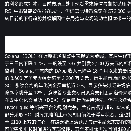
的利多形成对冲，目前市场正处于现货需求停滞与期货抛压增
RSI 牛市背离迹象虽在成型，但仍需比特币稳定在 $72,00
转目前的下行趋势并缓解因中东局势与宏观流动性担忧带来的
关键新闻重点：
Solana 生态 DApp 收入降至 18 个月低点，SOL 代币面临 
Solana（SOL）在近期市场调整中表现尤为脆弱，其原生代币在
于三日内下跌 11%，一度跌至 $87 并引发 2,500 万美元
监测，Solana 生态内的 DApp 收入已降至 18 个月以来
的 3,600 万美元大幅萎缩至 2,200 万美元。衍生品市场
SOL 永续合约的年化资金费率接近 0%，显示多头缺乏进场信心，而
偏斜率跳升至 12%，意味着专业交易员愿意支付更高溢价来购买看
在去中心化交易所（DEX）交易量上仍保持领先，但在永续合
Hyperliquid 等新兴平台的剧烈竞争，后者占据了超过 80
部分采取 SOL 财库策略的上市公司目前处于浮亏状态，这也打
至 $110 上方的信心。在缺乏链上活跃度与衍生品需求支撑的情
可能需要更长时间进行底部整理，甚至不排除再次回测 $80 