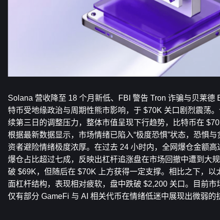
Solana 营收降至 18 个月新低、FBI 警告 Tron 诈骗与贝
特币受地缘政治与周期性熊市影响，于 $70K 关口剧烈震荡
续第三日的调整压力，整体市值呈现下行趋势，比特币在 $70
根据最新数据显示，市场情绪已陷入“极度恐惧”状态，恐惧与贪
资者避险情绪极度浓厚。在过去 24 小时内，全网爆仓金额高达 
爆仓占比超过七成，反映出杠杆追涨盘在市场回撤中遭到大规
破 $69K，但随后在 $70K 上方获得一定支撑。相比之下
面杠杆结构，表现相对疲软，盘中跌破 $2,200 关口。目前
仅有部分 GameFi 与 AI 相关代币在情绪低迷中展现出微弱