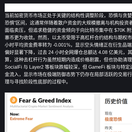
加密市场概览
当前加密货币市场正处于关键的结构性调整阶段，恐惧与贪婪指
恐惧”区间，这通常伴随着散户资金的大规模撤离与机构投资
面临卖压，但追求稳健的资金倾向于向比特币集中在 $70K 
寨币更为收敛。然而，以太币受限于高杠杆合约结构与期权市场
小时平均资金费率转为 -0.001%，显示空头情绪正在衍生
偏好显著下降，过去 24 小时全网爆仓总额达 4.08 亿美元，其
算，这种去杠杆行为虽然短期内造成价格剧震，但也协助清理
SocialFi 与 Layer2 等板块跌幅较深，但 GameFi 板块与特
金流入，显示市场在极端防御态势下仍存在局部活跃的交易行
理与寻找阶段性底部的过程中。