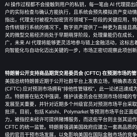
AI 操作过程都不会接触到用户的私钥，每一笔由 AI 代理提
户的实际检查与确认方能执行，且系统会预先模拟资产变动情
指出，代理支付被视为加密货币领域下一阶段的关键应用，特别
合传统银行系统的情况下，数字资产提供了一种更为直接且高
关的微型交易经济尚处于早期萌芽阶段，处理量能仍在成长，
广，未来 AI 代理将能够更灵活地参与链上金融活动，这标
向智能化与自动化迈出关键的一步，市场正密切观察此项创新
特朗普公开支持商品期货交易委员会 (CFTC) 在预测市场的
美国总统特朗普近期于公开社群平台上发表立场，明确表态支
(CFTC) 应对预测市场拥有“排他性管辖权”，此一论述迅速
点。特朗普在贴文中强调，维护该委员会在预测市场领域的专
发展至关重要，并针对近期多个州级官员对预测市场平台采取
批评。目前，包括 Kalshi、Polymarket 等预测市场平
力，被指控未经许可提供赌博服务，而这些平台则主张其运作
CFTC 的统一监管。特朗普强调美国政府应建立一套高品质
级的官员干预市场发展，以免影响美国在国际金融市场的竞争优