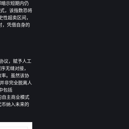
势却暗示短期内仍
模式，该指数恐将
历史性超卖区间，
时，凭借自身的
2 协议，赋予人工
用程序无缝对接，
算效率。虽然该协
性并非完全脱离人
包括 
动的自主商业模式
币纳入未来的 