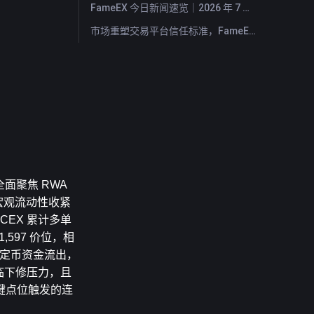
FameEX 今日新闻速览｜2026 年 7 月 29 日
市场重塑交易平台信任标准，FameEX 以八年稳健运营持续服务全球用户
面聚焦 RWA 
宏观流动性收紧
CEX 累计多单
,597 价位，相
稳定币资金流出，
面临下修压力，且
键点位触发的连