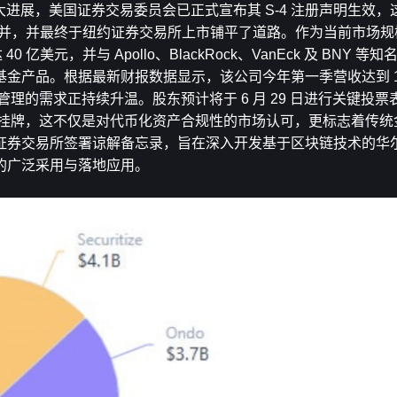
取得重大进展，美国证券交易委员会已正式宣布其 S-4 注册声明生效
特殊目的收购公司合并，并最终于纽约证券交易所上市铺平了道路。作为当前市场规
0 亿美元，并与 Apollo、BlackRock、VanEck 及 BNY 
产品。根据最新财报数据显示，该公司今年第一季营收达到 1,9
管理的需求正持续升温。股东预计将于 6 月 29 日进行关键投
易所挂牌，这不仅是对代币化资产合规性的市场认可，更标志着传
证券交易所签署谅解备忘录，旨在深入开发基于区块链技术的华
的广泛采用与落地应用。