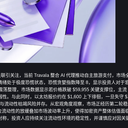
联引关注，当前 Travala 整合 AI 代理推动自主旅游支付，市场全
情绪处于极度恐慌状态，恐慌贪婪指数降至 8，显示投资人对于
震荡整理，市场数据显示若价格跌破 $59,955 关键支撑位，主流 
性。与此同时，以太坊报价约在 $1,600 上下徘徊，一旦失守 $1
方压力与流动性枯竭风险并存。从宏观角度观察，市场正经历第二轮
美元，资金流动性的放缓叠加市场波动率上升，使得加密资产整体估值
对称，投资人应持续关注流动性环境的稳定性，并谨慎应对因关