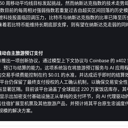
 的 50 周移动平均线目标发起挑战，然而纳斯达克指数的技术走
克指数目前的每周相对强弱指数若重复过去自超买区间回落的历史
撑位。尽管科技股面临回调压力，比特币与纳斯达克指数的比率已降至
味着若比特币能维持长期底部支撑，则有望在纳斯达克走弱的同
块链推动自主旅游预订支付
推出一项创新协议，通过模型上下文协议与 Coinbase 的 x40
店搜寻、预订与结算的能力。这项系统旨在将旅游预订服务与 AI 应
的交易手续费能控制在约 $0.01 的水准，并达成近乎即时的结
，但平台仍保留了最终支付授权的人工确认机制，以确保交易安全
著区隔。目前该平台涵盖了全球超过 220 万家饭店库存，其中
集团的房源，显示出加密支付基础设施正从单纯的支付环节，向 AI 代理驱
从饭店住宿扩展至机票及其他旅游产品，并预计将其平台原生忠诚度代
具规模的解决方案。