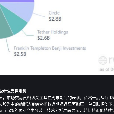
技术性反弹走势
力道，市场交易员密切关注其在周末期间的表现，价格一度从近 $59,
科技股为主的纳斯达克综合指数近期遭遇显著抛压，单日跌幅创下自 20
币市场的预期产生分歧。技术分析层面显示，若比特币能持续守稳