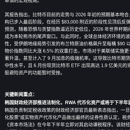
审慎的宏观视角。
其报告指出，比特币目前的走势与 2026 年初的预期基本吻合，
构已步入最后阶段，在经历 $83,000 附近的阶段性见顶后反弹
预测，随着恐惧与贪婪指数逼近历史低位，2026 年世界杯
成为本轮熊市的尾声窗口。与此同时，全球总体经济环境的波
性，受伊朗地缘局势引发的布兰特原油价格飙升至每桶 $90 以
物价指数同比大涨 6.5% 的双重打击，市场对于美联储实施
著升温，甚至计入了 9 月加息的极端机率。这导致比特币期货
中性水平，且 6 月份现货比特币 ETF 出现高达 1.9 亿美
股避险资产的功能暂时受挫。
关键新闻重点：
韩国财政经济部推进法制化，RWA 代币化资产或将于下半年
韩国负责制定税收政策的财政经济部官员最新表态指出，一旦
化股票”或实物资产代币化产品做出最终的证券性质认定，税
《资本市场法》在今年下半年立即对其启动课税程序。该财经