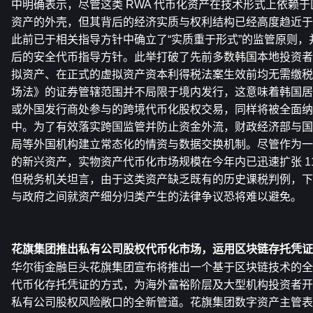
中明确表示，尽管这类 RWA 代币化资产在技术形式上依赖
资产的外壳，但其背后的经济实质与权利结构已经高度趋近于
此前已于相关指导方针中确立了“实质重于形式”的监管原则，并
后的安全代币指导方针。此举打破了先前多数韩国本地投资者
拟资产、在正式的虚拟资产资本利得税法案生效前均无需缴税
场法》的证券管辖范围并不局限于境内发行，这意味着韩国居
或外国发行商处参与的跨境代币化股权交易，同样将被全面纳
中。为了有效落实跨国监管并防止资金外流，财政经济部与国
局等外国机构建立常态化的情资与数据交换机制。尽管作为一
的新兴资产，实物资产代币化市场规模在今年内已迅速扩张 115%
但税务机关坦言，由于这类资产缺乏既有的历史课税判例，下
与政府之间就资产细分归类产生的法律争议恐将难以避免。
花旗集团推出私有公司股权代币化市场，运用区块链存托凭证重塑 
华尔街金融巨头花旗集团宣布将推出一个基于区块链技术的全
代币化存托凭证的方式，为海外富裕阶层及大型机构投资者开辟一条
私有公司股权风险敞口的全新管道。花旗集团数字资产主管表