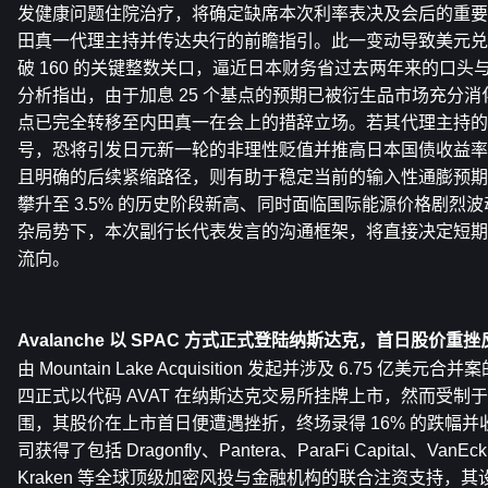
发健康问题住院治疗，将确定缺席本次利率表决及会后的重要
田真一代理主持并传达央行的前瞻指引。此一变动导致美元兑
破 160 的关键整数关口，逼近日本财务省过去两年来的口
分析指出，由于加息 25 个基点的预期已被衍生品市场充分
点已完全转移至内田真一在会上的措辞立场。若其代理主持的
号，恐将引发日元新一轮的非理性贬值并推高日本国债收益率
且明确的后续紧缩路径，则有助于稳定当前的输入性通膨预期
攀升至 3.5% 的历史阶段新高、同时面临国际能源价格剧烈
杂局势下，本次副行长代表发言的沟通框架，将直接决定短期
流向。
Avalanche 以 SPAC 方式正式登陆纳斯达克，首日股价
由 Mountain Lake Acquisition 发起并涉及 6.75 亿美元合
四正式以代码 AVAT 在纳斯达克交易所挂牌上市，然而受制
围，其股价在上市首日便遭遇挫折，终场录得 16% 的跌幅并收在
司获得了包括 Dragonfly、Pantera、ParaFi Capital、VanEck、G
Kraken 等全球顶级加密风投与金融机构的联合注资支持，