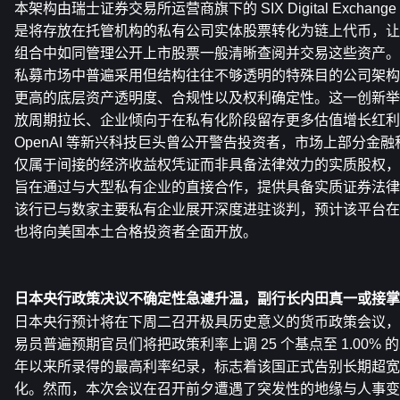
本架构由瑞士证券交易所运营商旗下的 SIX Digital Excha
是将存放在托管机构的私有公司实体股票转化为链上代币，让
组合中如同管理公开上市股票一般清晰查阅并交易这些资产。
私募市场中普遍采用但结构往往不够透明的特殊目的公司架构
更高的底层资产透明度、合规性以及权利确定性。这一创新举
放周期拉长、企业倾向于在私有化阶段留存更多估值增长红利
OpenAI 等新兴科技巨头曾公开警告投资者，市场上部分金
仅属于间接的经济收益权凭证而非具备法律效力的实质股权，
旨在通过与大型私有企业的直接合作，提供具备实质证券法律
该行已与数家主要私有企业展开深度进驻谈判，预计该平台在
也将向美国本土合格投资者全面开放。
日本央行政策决议不确定性急遽升温，副行长内田真一或接掌
日本央行预计将在下周二召开极具历史意义的货币政策会议，
易员普遍预期官员们将把政策利率上调 25 个基点至 1.00% 的
年以来所录得的最高利率纪录，标志着该国正式告别长期超宽
化。然而，本次会议在召开前夕遭遇了突发性的地缘与人事变