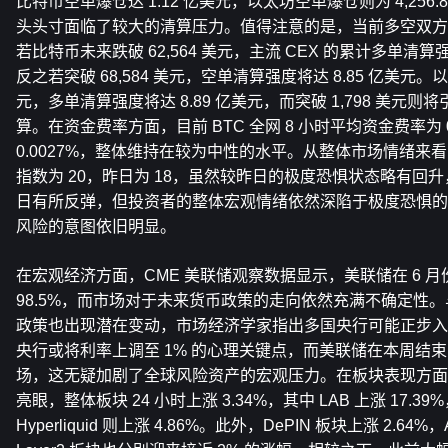
比特币空单爆仓达 1.12 亿美元，以太坊空单爆仓则为 4,256
头头寸面临了较大的清算压力。值得注意的是，当前多空双方
若比特币未来跌破 62,564 美元，主流 CEX 的累计多单清算强
反之若突破 68,584 美元，空单清算强度将达 8.85 亿美元。以
元，多单清算强度将达 8.89 亿美元，而突破 1,798 美元则将
算。在资金费率方面，目前 BTC 全网 8 小时平均资金费率为 0.0
0.0027%，整体维持在较为中性的水平。从整体市场情绪来
指数为 20，昨日为 18，虽然较昨日的极度恐惧状态略有回
日有所反弹，但投资者的整体宏观情绪依然深陷于极度恐惧的
风险的意图依旧明显。
在宏观经济方面，CME 美联储观察数据显示，美联储在 6 月
98.5%，而市场对于未来货币政策的走向依然充满不确定性
政策也出现潜在变动，市场经济学家指出多国央行可能正步入
央行或将利率上调至 1% 的心理关键点，而美联储在本周结
场，这无疑加剧了全球风险资产的宏观压力。在板块表现方面，今
亮眼，整体板块 24 小时上涨 3.34%，其中 LAB 上涨 17.39%，
Hyperliquid 则上涨 4.86%。此外，DePIN 板块上涨 2.64%，