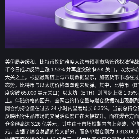
美伊局势缓和、比特币挖矿难度大跌与预测市场管辖权法律战
币今日成功反弹上涨 1.53% 并再度突破 $65K 关口，以太坊亦
大关之上。根据最新链上与市场数据显示，加密货币市场在过去
态势，比特币与以太坊价格双双迎来反弹。其中，比特币（BTC）
度突破 65,000 美元关口；以太坊（ETH）则同步上涨 1.95%
上。伴随价格的回升，全网合约持仓量与爆仓数据均出现剧烈波
网合约持仓量在过去 24 小时内显著增长 6.35%，当前总持仓量
反映出衍生品市场的交易活跃度正在大幅提升。而在爆仓方面，
仓金额高达 3.26 亿美元，其中由于市场短期内向上突破，空单爆
元，占据了爆仓总额的绝大部分，而多单爆仓则为 9,313.0