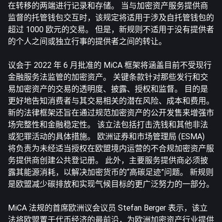
在转移的两端进行记录和存储。 当与加密资产服务提供商
监督的托管钱包交互时，该规定将适用于涉及自托管钱包的
超过 1000 欧元的交易。 但是，新规则不适用于没有提供者
的个人之间或独立行事的提供者之间的转让。
议会于 2022 年 6 月批准的 MiCA 框架将涵盖目前不受现行
金融服务法监管的加密资产。 关键条款针对那些发行和交
易加密资产的交易的透明度、披露、授权和监督。 目的是
更好地告知消费者与其交易相关的潜在风险、成本和费用。
新的法律框架还旨在通过规范加密资产的公开发售来增强市
场完整性和金融稳定性。 该立法包括打击洗钱和其他非法
或犯罪活动的具体措施。 欧洲证券和市场管理局 (ESMA)
将负责为未经适当授权在欧盟境内运营的不合规加密资产服
务提供商创建公共登记册。 此外，主要服务提供商必须披
露其能源消耗，以解决加密货币的“高碳足迹”问题。 新规则
是欧盟减少碳排放和实现气候目标的更广泛努力的一部分。
MiCA 法规的首席欧洲议会议员 Stefan Berger 表示，该立
法将欧盟置于代币经济的最前沿，为欧洲加密资产行业提供