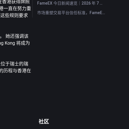
在香港获得牌照
FameEX 今日新闻速览｜2026 年 7 月 29 日
香港一直在努力重
市场重塑交易平台信任标准，FameEX 以八年稳健运营持续服务全球用户
 这些规则要求
。 她还强调该
Kong 将成为
构是位于瑞士的瑞
行的历程与香港在
社区