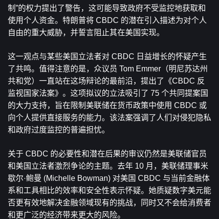
制”的权力提出了警告，这可能导致政府不受监控地获取和
使用个人资金。特朗普将 CBDC 的潜在引入描述为对个人
自由的重大威胁，并誓言阻止其在美国实现。
这一观点与某些美国立法者对 CBDC 日益增长的怀疑产生
了共鸣。值得注意的是，众议员 Tom Emmer（明尼苏达州
共和党）一直站在这场辩论的最前沿，提出了《CBDC 反
监视国家法案》。这项拟议的立法吸引了 75 个共同提案国
的大力支持，旨在限制美联储在货币政策中使用 CBDC 或
向个人提供直接服务的能力。该法案强调了人们对侵犯隐私
和政府过度监控的普遍担忧。
关于 CBDC 的必要性和潜在后果的审议仍然是美联储官员
和美国立法者激烈争论的主题。去年 10 月，美联储理事米
歇尔·鲍曼 (Michelle Bowman) 对美国 CBDC 与当前金融体
系和工具相比的效率和安全性表示怀疑。她质疑数字美元能
否更有效地解决金融领域现有的挑战，同时又不会给消费者
和更广泛的经济带来更大的风险。