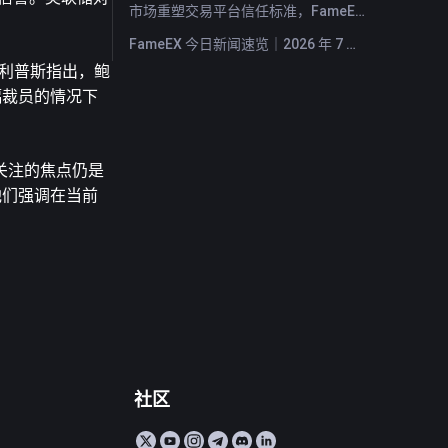
市场重塑交易平台信任标准，FameEX 以八年稳健运营持续服务全球用户
FameEX 今日新闻速览｜2026 年 7 月 28 日
菲利普斯指出，鲍
幅裁员的情况下
关注的焦点仍是
他们强调在当前
社区