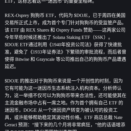
ETF，这标志着这一“迷因币”的重要里程碑。
REX-Osprey 狗狗币 ETF，代码为 $DOJE，已于周四在美国
交易所正式上市，成为首个专门针对狗狗币的受监管产品。
该 ETF 由 REX Shares 和 Osprey Funds 赞助——这两家公司
今年早些时候还推出了 Solana Staking ETF（SSK）。
$DOJE ETF通过利用《1940年投资公司法》获得了快速批
准，避免了《1933年证券法》下繁琐的审批流程，而后者曾
使得 Bitwise 和 Grayscale 等公司推出自己的狗狗币产品遭遇
延迟。
$DOJE 的推出对于狗狗币来说是一个开创性的时刻，因为
它有可能为这一迷因币生态系统注入机构资本。分析师认
为，这一举措不仅可以为狗狗币带来合法性，还可能使其在
主流金融市场中占有一席之地。作为首个拥有自己 ETF 的
迷因币，DOGE 从一个迷因资产转变为被认可的投资工
具，或许能够帮助稳定其波动性价格。ETF 商店总裁 Nate 
Geraci 预测：“接下来的几个月将非常疯狂，”他的话语增添