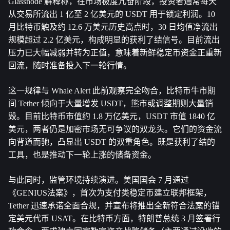
Glassnode 解释称，在市场极度亢奋阶段，投资者通常每天
从交易所流出 1 亿至 2 亿美元的 USDT 用于锁定利润。10 
月比特币触及约 12.6 万美元历史高点时，30 日均值净流出
规模超过 2.2 亿美元，构成明显的获利了结信号。目前流出
压力已大幅减弱并转为正值，意味着新鲜稳定币资金正重新
回流，随时准备投入下一轮行情。
这一规律与 Whale Alert 此前观察完全吻合，比特币牛市期
间 Tether 倾向于大量增发 USDT，熊市或调整期则大量销
毁。目前比特币市值约 1.8 万亿美元，USDT 市值 1840 亿
美元，两者仍是加密市场无可争议的双龙头。它们的资金流
向背道而驰，凸显出 USDT 的双重角色。既是获利了结的
工具，也是推动下一轮上涨的储备资金。
与此同时，监管环境持续演进。美国国会 7 月通过
《GENIUS法案》，首次为支付类稳定币建立联邦框架，
Tether 迅速承诺全面合规，并宣布将推出全新符合法案的锚
定美元代币 USAT。在比特币方面，特朗普总统 3 月签署行