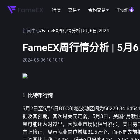
行情
交易
合约交易
TradFi
新闻中心
/
FameEX周行情分析 | 5月6日, 2024
FameEX周行情分析 | 5月6日
2024-05-06 10:10:10
1. 比特币行情
5月2日至5月5日
BTC
价格波动区间为56229.34-6
据及其预期，其次是美元走弱。5月3日，美国4月就
息可能还为时过早，因就业市场仍相当紧张。美国劳工
向上修正，显示就业岗位增加31.5万个，而不是先前报告
工资同比上涨了3.9%，低于3月份的4.1%。3.0%