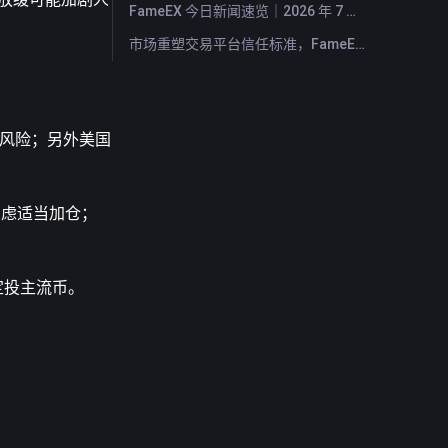
FameEX 今日新闻速览｜2026 年 7 月 29 日
市场重塑交易平台信任标准，FameEX 以八年稳健运营持续服务全球用户
闭风险；另外美国
考虑适当加仓；
以定投主流币。