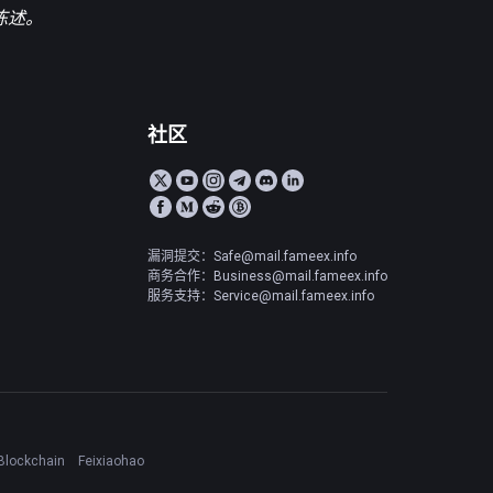
陈述。
社区
漏洞提交：Safe@mail.fameex.info
商务合作：Business@mail.fameex.info
服务支持：Service@mail.fameex.info
Blockchain
Feixiaohao