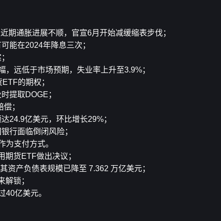
承认近期通胀进展不顺，官宣6月开始减缓缩表步伐；
可能在2024年降息三次；
案；
幅，远低于市场预期，失业率上升至3.9%；
ETF的期权；
请及时提取DOGE；
赔偿；
资额达24.9亿美元，环比增长29%；
国银行面临倒闭风险；
币作为支付方式。
信用期货ETF做出决议；
前其资产负债表规模已降至 7.362 万亿美元；
迎来解锁；
过40亿美元。