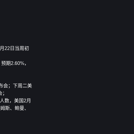
2月22日当周初
预期2.60%，
发布会；下周二美
会；
人数，美国2月
廉姆斯、鲍曼、