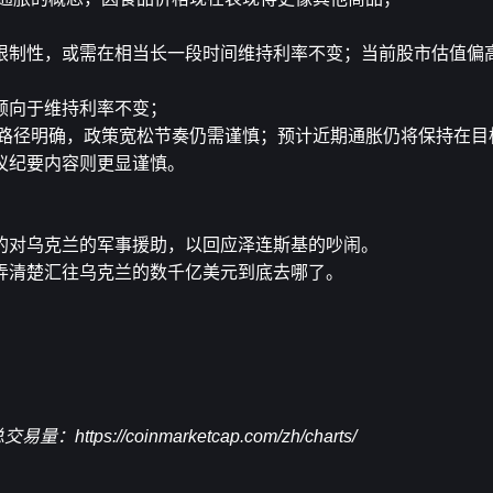
限制性，或需在相当长一段时间维持利率不变；当前股市估值偏
倾向于维持利率不变；
标路径明确，政策宽松节奏仍需谨慎；预计近期通胀仍将保持在目
议纪要内容则更显谨慎。
的对乌克兰的军事援助，以回应泽连斯基的吵闹。
弄清楚汇往乌克兰的数千亿美元到底去哪了。
总交易量：
https://coinmarketcap.com/zh/charts/