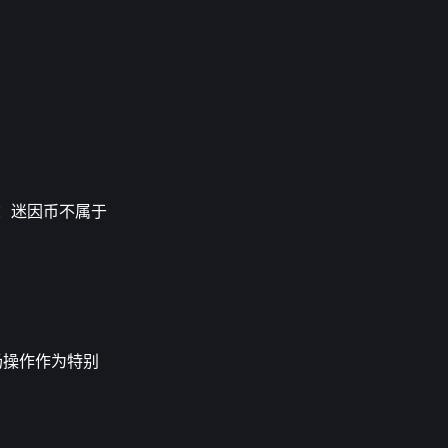
性：迷因币不属于
场操作作为特别
；