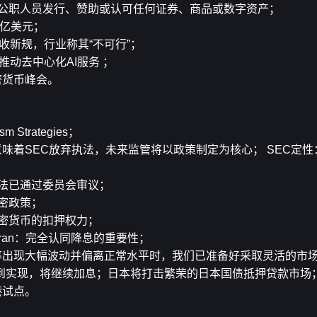
止公职人员发行、赞助或认可任何证券、商品或数字资产；
10亿美元；
税收新规，行业称其“不可行”；
，推动去中心化AI服务 ；
密货币峰会。
m Strategies；
并不意味着SEC放弃执法，未来监管将以政策制定为核心； SEC定
立法已通过委员会审议；
密政策；
加密货币的扣押权力；
ran：完全认同降息的重要性；
率出现大幅波动并偏离正常水平时，我们已准备好采取灵活的市
到实现，将继续加息；日本将打击繁荣的日本国债抵押贷款市场
港试点。