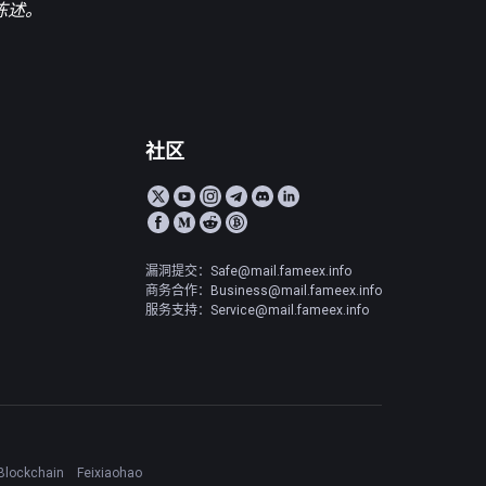
陈述。
社区
漏洞提交：Safe@mail.fameex.info
商务合作：Business@mail.fameex.info
服务支持：Service@mail.fameex.info
Blockchain
Feixiaohao