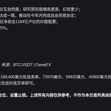
识广度与交互自然度；研究预览版情商更高、幻觉更少；
盟达成一致，推动在今年内完成自由贸易协定；
日净卖出1164亿卢比的印度股票；
45%。
来源：BTCUSDT | FameEX
69,400美元处挂卖单，73970美元、59935美元、45900美
0美元处挂抄底买单即可。
仓位，设置止损。上述所有内容仅供参考，不作为本交易所具体