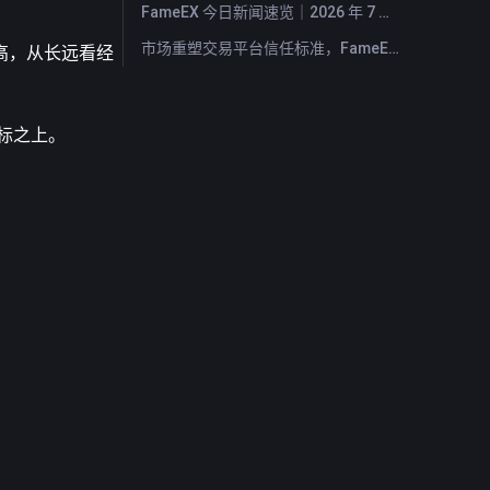
FameEX 今日新闻速览｜2026 年 7 月 29 日
市场重塑交易平台信任标准，FameEX 以八年稳健运营持续服务全球用户
高，从长远看经
标之上。