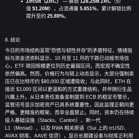
Zircuit（ZRC）
 — 解锁 
128.25M ZRC
（价
值 
$1.20M
），占流通量 
5.851%
，累计解锁比例
提升至约 
25.89%
。
8. 结论
今日的市场结构呈现“恐慌与韧性并存”的矛盾特征，情绪指
标与资金流资料显示，10 月至 11 月的下跌已动摇市场信
心，ETF 赎回规模更位列历史最弱区间，而宏观不确定性
依然偏高。然而，价格行为与链上动态显示，大部分强制卖
压已在比特币约 $80,000 区域遭吸收；与此同时，ETH 在
接近 $3,000 区间以更温和的方式重建结构，并伴随衍生品
兴趣上升。从日本责任准备金制度到 ECB 的稳定币警示，
监管讯号显示加密资产已具系统重要性，因此监理正朝向更
严格、更精准的框架，而非全面禁止。同时，资本仍在持续
投入基础设施（Stacks、Canton）、新一代 
L1（Monad）、以及 RWA 相关原语（Sui 上的 rcUSD、
AVAX 财库、AAVE 信贷），显示长期建设者与财库正利用