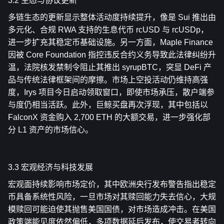
3.2 生态与协议更新
多链生态的更新显示整体活动度持续提升，像是 Sui 推出由
多元化、合规 RWA 支持的生息代币 rcUSD 与 rcUSDp，
进一步扩充其稳定币基础设施。另一方面，Maple Finance 
因被 Core Foundation 指控违反合约义务导致此法律纠纷升
温，法院核发禁制令阻止其推出 syrupBTC，突显 DeFi 产
品与传统法律框架间的摩擦。市场上空投活动仍维持高强
度，Irys 项目今日启动领取窗口，即使市场承压，散户端参
与度仍相当活跃。此外，巨鲸买盘再次浮现，其中包括以 
FalconX 资金购入 2,700 ETH 的大额交易，进一步强化部
分 L1 资产的市场信心。
3.3 宏观经济与科技发展
宏观面持续影响市场定价，其中欧洲央行发布警告指出稳定
币具备系统性风险，一旦市场对其赎回能力失去信心，大规
模赎回可能迫使其抛售美国国债，对市场造成冲击。在美国
政策端能见度依然偏低，多项数据延后发布，使交易者转向