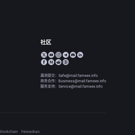
社区
漏洞提交：Safe@mail.fameex.info
商务合作：Business@mail.fameex.info
服务支持：Service@mail.fameex.info
Blockchain
Feixiaohao