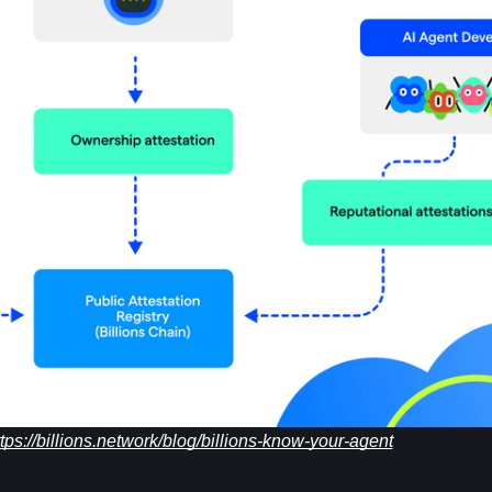
ttps://billions.network/blog/billions-know-your-agent