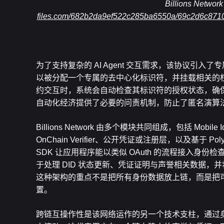
Billions Ne
files.com/682b2da9ef522c285ba6550a/69c2d6c871
为了支持复杂的 AI Agent 交互需求，该协议引入了
以被分配一个专属的去中心化标识符，并挂载相关的
约交互时，系统会自动检查其标识符的授权状态，确
自动化经济提供了必要的问责机制，防止了匿名演算
Billions Network 由多个模块共同组成，包括 Mobile Identit
OnChain Verifier、公开凭证或注册层，以及基于 Polyg
SDK 让应用程序能以类似 OAuth 的流程接入身份检查，Univ
于处理 DID 状态更新、凭证证明与声誉相关数据
这种架构的重点不是把所有身份数据放上链，而是把
置。
跨链互操作性是该网络运作的另一个技术支柱，通过