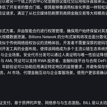
可以被另一个链上的去中心化金融协议或社交应用程序直接承认
降低了开发者的整合门槛，使其能够像调用标准化界面一样轻松
验证请求，满足了从社交媒体防刷票到高频金融交易等大规模商
布式方案，并由智能合约进行权限管理，确保用户始终保留对其
据泄漏，Billions Network 的分布式架构将攻击面分
类似于传统网络授权协议的流畅体验，开发者不需要深厚的密码
到开发工具的全面布局，使得该网络成为多个主流公链生态系统
 Web3 与企业场景。安全代币分发可以通过人类证明与唯一性验证降低空投
 AML 凭证可以支持 RWA 投资者、金融科技平台与合规 DeF
。年龄验证可以协助应用满足特定地区的监管要求，并避免保存
则可以支援自主商务、AI 市场、代理金融互动与企业客服场景，使用户更容易
支付、基于质押的声誉、网络参与与生态激励。BILL 是以太坊上的