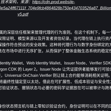
twork 技术架构，来源：
https://cdn.prod.website-
0e5a24ff67111f_704e9fcb4864828b750e434703526a87_Billio
v5.pdf
专属的深层信任框架来管理代理的行为准则。在这个机制下，每一个 AI
权限证明、模型来源以及开发者资信纪录。当代理在链上执行资
保操作符合预设的安全政策。这种将代理行为与数字身份绑定的
法在市场中进行无序扩张，从而保护了整体金融生态系统的稳定
y Wallet、Web Identity Wallet、Issuer Node、Verifier SDK
on CDK 的 Layer 2。Issuer Node 让凭证提供者能够发行可验证凭
ersal OnChain Verifier 则让链上合约能够消耗相关证明。Bil
，并将最终性锚定至以太坊，借此在可扩展性、低成本验证与安全
可验证状态、撤销状态与必要的密码学证据放在可以被审计与跨
身份状态预言机与链上零知识验证合约，身份证明可以在不同的