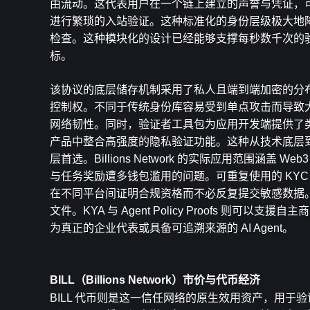
由流动。这代表用户在一个链上建立的声誉与凭证，
进行繁琐的入站验证。这种标准化的身份层级极大地
检查。这种模块化的设计已经能够支撑每秒数千次的
标。
该协议的底层储存机制采用了私人且端到端加密的分
控制权。不同于传统身份库容易受到单点攻击而导致大规模数
网络韧性。同时，验证者工具包为应用开发端提供了
产品中整合高强度的隐私验证功能。这种从技术底层
层首选。Billions Network 的实际应用范围涵盖
与任务奖励遭多钱包滥用的问题。可重复使用的 KYC 与
在不同平台间证明合规资格而不必反复提交敏感数据
文件。KYA 与 Agent Policy Proofs 
为真正的企业代表或具备可追溯来源的 AI Agent。
BILL（Billions Network）市价与代币经济
BILL 代币则是这一信任网络的原生效用资产，用于验证