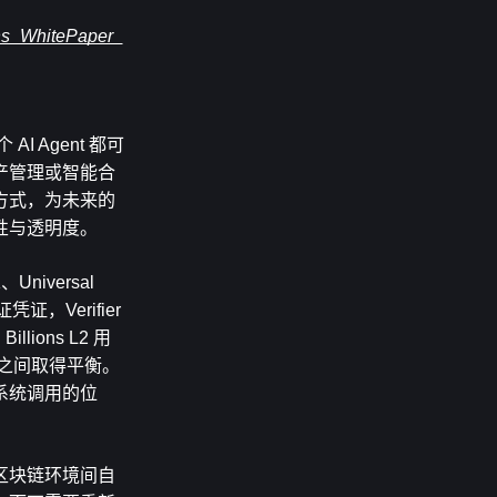
ns_WhitePaper_
 Agent 都可
产管理或智能合
方式，为未来的
性与透明度。
、Universal 
证，Verifier 
lions L2 用
性之间取得平衡。
系统调用的位
区块链环境间自