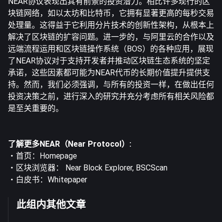
NEAR协议表现出其有前景的投资潜力。相比许多现行的区
块链网络，如以太坊和比特币，它拥有显著更高的每秒交易
处理量。这得益于它利用分片技术的创新性架构，从根本上
解决了区块链的扩容问题。进一步的，与阿里云的合作以及
远端流程运用和区块链操作系统（BOS）的各种应用，展现
了NEAR协议对于支持开发者并推动区块链生态系统的坚定
承诺，这些因素都可能为NEAR代币的长期价值提升提供支
持。然而，我们必须强调，与所有的投资一样，在做出任何
投资决策之前，进行深入的研究并充分考虑所有相关风险都
是至关重要的。
了解更多NEAR（Near Protocol）:
・首页：
Homepage
・区块浏览器：
Near Block Explorer
,
BSCScan
・白皮书：
Whitepaper
此组内其他文章