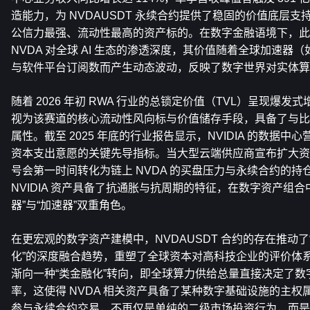
造能力，为 NVDAUSDT 永续合约提供了稳固的价值底层支持
公信力最强、流动性最高的资产标的。在数字金融语境下，此
NVDA 对全球 AI 生态的渗透深度，其价值随着全球加速器（如
与软件平台订阅数而产生动态波动，反映了数字世界对实体算
随着 2026 年初 RWA 行业的总锁定价值（TVL）呈现爆发式
视为该赛道的核心流动性风向标与价值储存手段，具备了与比
属性。截至 2025 年底的行业报告显示，NVIDIA 的数据
资本支出意愿的关键先导指标。当大型云端供应商宣布扩大资
号会第一时间转化为链上 NVDA 的买盘压力与永续合约的持
NVIDIA 资产具备了抗通胀与抗周期的特征，在数字资产组
器”与“加速器”双重角色。
在更宏观的数字资产建模中，NVDAUSDT 合约的存在推动了
化”的深度融合趋势，重塑了全球资本对高科技企业的评价体系。
渐向一种“类金融化”转向，即全球算力供给总量直接决定了
率，这使得 NVDA 相关资产具备了某种数字基础设施的主权属
参与永续合约交易，不再仅是单纯的二级市场投资行为，而是