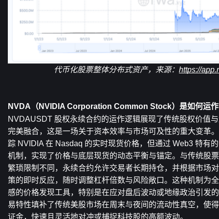
代币化股票整体分布式资产，来源：
https://app
NVDA（NVIDIA Corporation Common Stock）是如何运
NVDAUSDT 股权永续合约的运作逻辑展现了传统股权价值
完美融合，这是一场关于资本效率与市场可及性的重大变革。
踪 NVIDIA 在 Nasdaq 的实时现货价格，但通过 Web3 特有的
机制，实现了价格与底层现货的动态平衡与锚定。与传统股票
繁琐限制不同，永续合约允许交易者长期持仓，并根据市场对 
策的即时反应，随时调整杠杆倍数与风险敞口。这种机制为全
感的价格发现工具，特别是在应对盘后波动或地缘政治引发的突发
易特性填补了传统美股市场在周末与夜间的流动性真空，使得
证金，快速且灵活地对冲或捕捉科技股的高额波动。