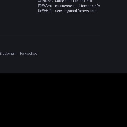
漏洞提交：Safe@mail.fameex.info
商务合作：Business@mail.fameex.info
服务支持：Service@mail.fameex.info
Blockchain
Feixiaohao